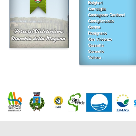
Bolgheri
Campiglia
Castagneto Carducci
Castiglioncello
Cecina
Rosignano
San Vincenzo
Sassetta
Suvereto
Volterra