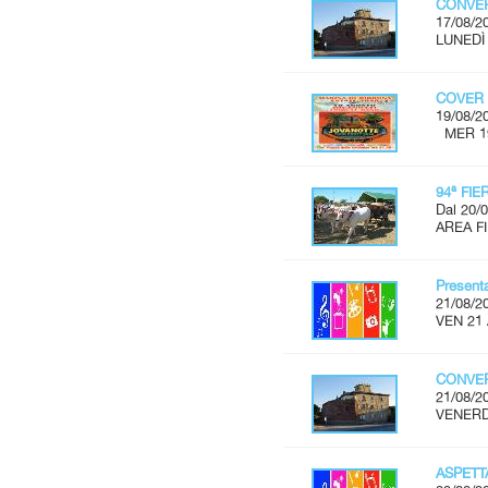
CONVER
17/08/2
LUNEDÌ 
COVER 
19/08/2
MER 19 
94ª FI
Dal 20/0
AREA FI
Present
21/08/2
VEN 21 
CONVER
21/08/2
VENERDÌ
ASPET