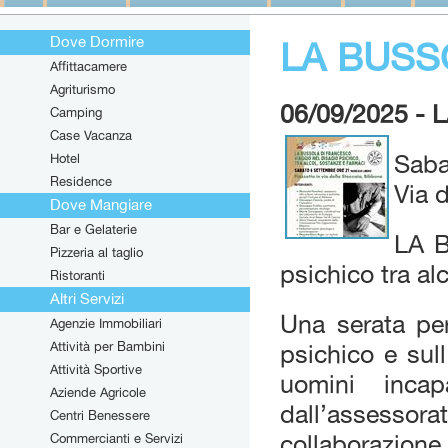
Dove Dormire
LA BUSS
Affittacamere
Agriturismo
06/09/2025 -
Camping
Case Vacanza
Hotel
Saba
Residence
Via 
Dove Mangiare
Bar e Gelaterie
LA B
Pizzeria al taglio
psichico tra al
Ristoranti
Altri Servizi
Una serata per
Agenzie Immobiliari
Attività per Bambini
psichico e sul
Attività Sportive
uomini incap
Aziende Agricole
dall’assessor
Centri Benessere
Commercianti e Servizi
collaborazion