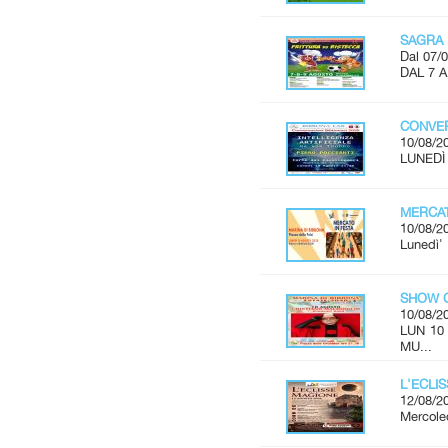
SAGRA 
Dal 07/0
DAL 7 
CONVER
10/08/2
LUNEDÌ 
MERCAT
10/08/2
Lunedì'
SHOW C
10/08/2
LUN 10
MU...
L'ECLI
12/08/2
Mercoled