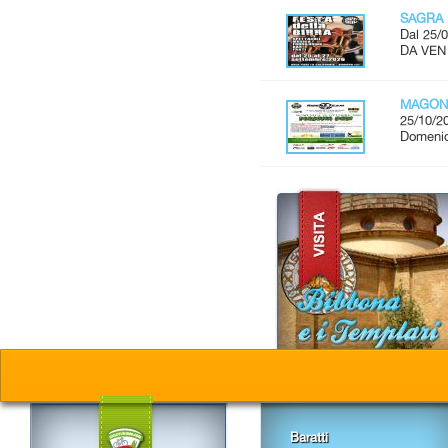
SAGRA 
Dal 25/0
DA VEN
MAGON
25/10/2
Domenic
Baratti