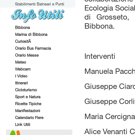
Stabilimenti Balneari e Punti
Ecologia Social
Attrezzati
di Grosseto,
Bibbona.
Bibbona
Marina di Bibbona
CuriositÃ
Orario Bus Farmacia
Interventi
Orario Messe
Meteo
Webcam
Manuela Pacch
I Video
Itinerari
Giuseppe Ciarc
Cicloturismo
Sport e Natura
Giuseppe Corli
Ricette Tipiche
Manifestazioni
Maria Cercigna
Calendario Fiere
Link Utili
Alice Venanti 