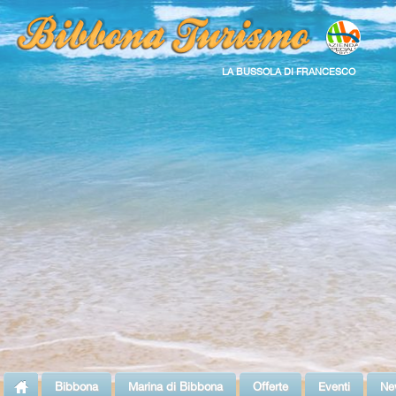
LA BUSSOLA DI FRANCESCO
Bibbona
Marina di Bibbona
Offerte
Eventi
Ne