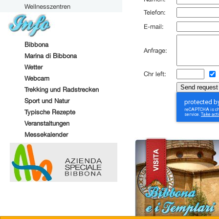
Wellnesszentren
Telefon:
E-mail:
Bibbona
Anfrage:
Marina di Bibbona
Wetter
Chr left:
Webcam
Trekking und Radstrecken
Sport und Natur
Typische Rezepte
Veranstaltungen
Messekalender