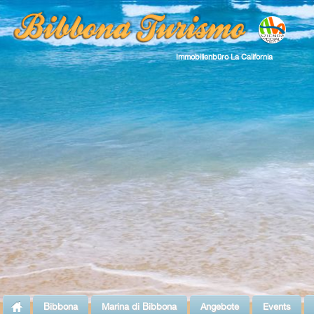
Immobilienbüro La California
Bibbona
Marina di Bibbona
Angebote
Events