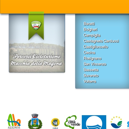
Baratti
Bolgheri
Campiglia
Castagneto Carducci
Castiglioncello
Cecina
Rosignano
San Vincenzo
Sassetta
Suvereto
Volterra