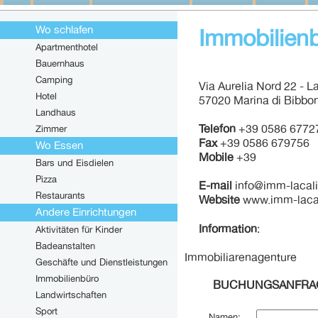
Wo schlafen
Immobilienb
Apartmenthotel
Bauernhaus
Camping
Via Aurelia Nord 22 - La
Hotel
57020 Marina di Bibbon
Landhaus
Telefon
+39 0586 6772
Zimmer
Fax
+39 0586 679756
Wo Essen
Mobile
+39
Bars und Eisdielen
Pizza
E-mail
info@imm-lacalif
Restaurants
Website
www.imm-lacali
Andere Einrichtungen
Information
:
Aktivitäten für Kinder
Badeanstalten
Immobiliarenagenture
Geschäfte und Dienstleistungen
Immobilienbüro
BUCHUNGSANFRA
Landwirtschaften
Sport
Namen: